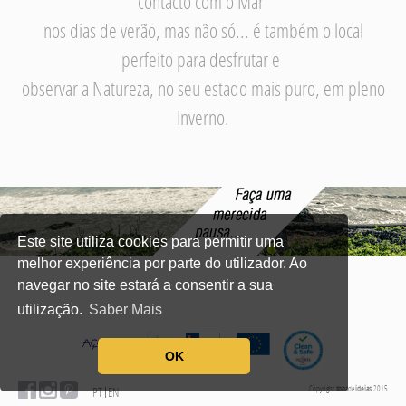
contacto com o Mar
nos dias de verão, mas não só... é também o local
perfeito para desfrutar e
observar a Natureza, no seu estado mais puro, em pleno
Inverno.
Este site utiliza cookies para permitir uma
melhor experiência por parte do utilizador. Ao
navegar no site estará a consentir a sua
utilização.
Saber Mais
OK
Copyright
zona
de
ideias
2015
PT
EN