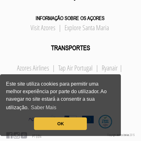
INFORMAÇÃO SOBRE OS AÇORES
Visit Azores
|
Explore Santa Maria
TRANSPORTES
Azores Airlines
|
Tap Air Portugal
|
Ryanair
|
Este site utiliza cookies para permitir uma
melhor experiência por parte do utilizador. Ao
navegar no site estará a consentir a sua
utilização.
Saber Mais
OK
Copyright
zona
de
ideias
2015
PT
EN